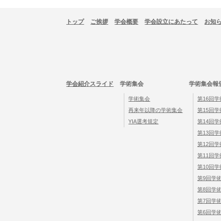
トップ
ご挨拶
学会概要
学会設立にあたって
お知
学会紹介スライド
学術集会
学術集会報
学術集会
第16回
再来年以降の学術集会
第15回
YIA選考規定
第14回
第13回
第12回
第11回
第10回
第9回学
第8回学
第7回学
第6回学