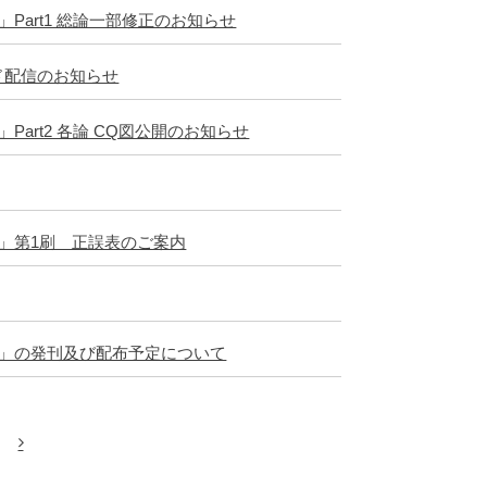
art1 総論一部修正のお知らせ
ド配信のお知らせ
art2 各論 CQ図公開のお知らせ
」第1刷 正誤表のご案内
）」の発刊及び配布予定について