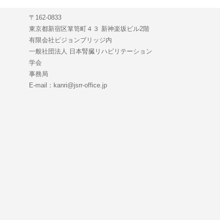
〒162-0833
東京都新宿区箪笥町４３ 新神楽坂ビル2階
有限会社ビジョンブリッジ内
一般社団法人 日本腎臓リハビリテーション
学会
事務局
E-mail：kanri@jsrr-office.jp