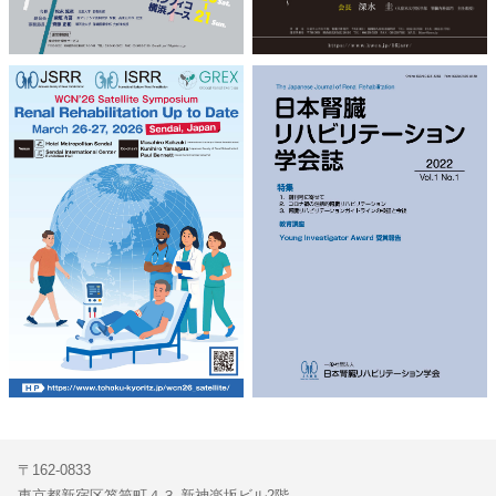
〒162-0833
東京都新宿区箪笥町４３ 新神楽坂ビル2階