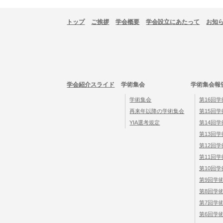
トップ
ご挨拶
学会概要
学会設立にあたって
お知
学会紹介スライド
学術集会
学術集会報
学術集会
第16回
再来年以降の学術集会
第15回
YIA選考規定
第14回
第13回
第12回
第11回
第10回
第9回学
第8回学
第7回学
第6回学