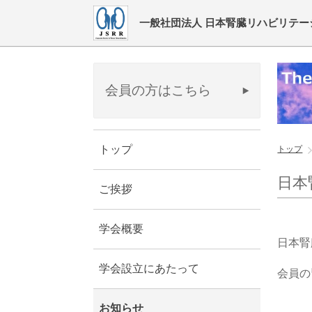
一般社団法人 日本腎臓リハビリテー
会員の方はこちら
トップ
トップ
日本
ご挨拶
学会概要
日本腎
学会設立にあたって
会員の
お知らせ