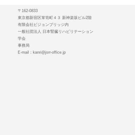
〒162-0833
東京都新宿区箪笥町４３ 新神楽坂ビル2階
有限会社ビジョンブリッジ内
一般社団法人 日本腎臓リハビリテーション
学会
事務局
E-mail：kanri@jsrr-office.jp